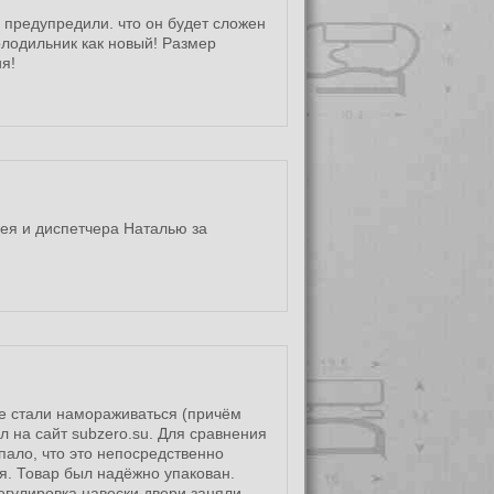
и предупредили. что он будет сложен
олодильник как новый! Размер
я!
ея и диспетчера Наталью за
те стали намораживаться (причём
 на сайт subzero.su. Для сравнения
пало, что это непосредственно
я. Товар был надёжно упакован.
егулировка навески двери заняли