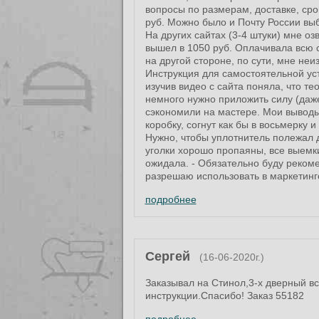
вопросы по размерам, доставке, срок
руб. Можно было и Почту России выб
На других сайтах (3-4 штуки) мне о
вышел в 1050 руб. Оплачивала всю с
на другой стороне, по сути, мне неи
Инструкция для самостоятельной уст
изучив видео с сайта поняла, что те
немного нужно приложить силу (даже
сэкономили на мастере. Мои выводы 
коробку, согнут как бы в восьмерку 
Нужно, чтобы уплотнитель полежал д
уголки хорошо пропаяны, все выемки
ожидала. - Обязательно буду рекоме
разрешаю использовать в маркетинг
подробнее
Сергей
(16-06-2020г.)
Заказывал на Стинол,3-х дверный в
инструкции.Спасибо! Заказ 55182