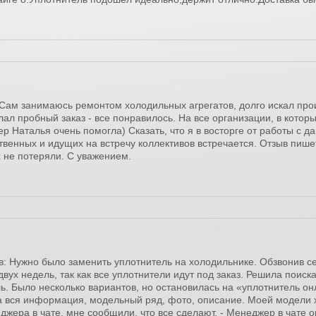
 Сам занимаюсь ремонтом холодильных агрегатов, долго искал про
лал пробный заказ - все понравилось. На все организации, в кото
 Наталья очень помогла) Сказать, что я в восторге от работы с да
твенных и идущих на встречу коллективов встречается. Отзыв пишет
х не потеряли. С уважением.
в: Нужно было заменить уплотнитель на холодильнике. Обзвонив с
вух недель, так как все уплотнители идут под заказ. Решила поиска
ь. Было несколько вариантов, но остановилась на «уплотнитель он
а вся информация, модельный ряд, фото, описание. Моей модели х
еджера в чате, мне сообщили, что все сделают. - Менеджер в чате 