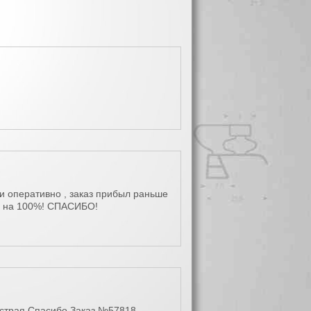
ли оперативно , заказ прибыл раньше
на на 100%! СПАСИБО!
ыстрая.Спасибо.Заказ №57818