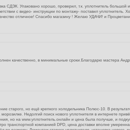
вка СДЭК. Упаковано хорошо, проверил, т.к. уплотнитель большой 
тветствии с видео- инструкции по монтажу- поставил уплотнитель. Х
ачество отличное! Спасибо магазину ! Желаю УДАЧИ! и Процветани
лнен качественно, в минимальные сроки.Благодарю мастера Андр
ние старого, но ещё крепкого холодильника Полюс-10. В результа
морозилке. Недолгий поиск нового уплотнителя в интернете привёл
ния, но на www.уплотнитель.онлайн и цена была получше, и подку
стро транспортной компанией DPD, цена доставки вполне умеренна
 по размеру. Демонтаж старого уплотнителя, установка нового, р