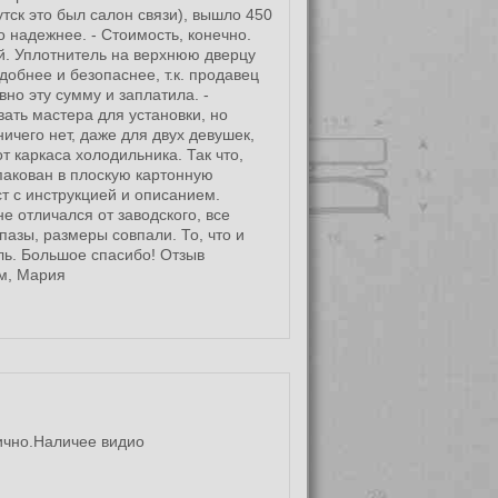
утск это был салон связи), вышло 450
о надежнее. - Стоимость, конечно.
ой. Уплотнитель на верхнюю дверцу
добнее и безопаснее, т.к. продавец
вно эту сумму и заплатила. -
ать мастера для установки, но
ничего нет, даже для двух девушек,
 каркаса холодильника. Так что,
пакован в плоскую картонную
ст с инструкцией и описанием.
е отличался от заводского, все
азы, размеры совпали. То, что и
ль. Большое спасибо! Отзыв
м, Мария
ично.Наличее видио