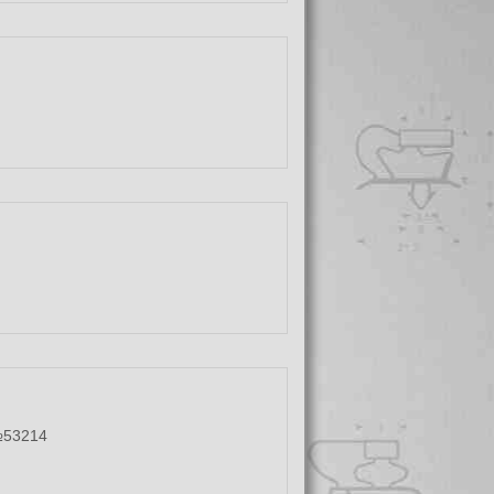
№53214