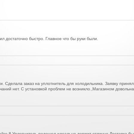
л достаточно быстро. Главное что бы руки были.
ти. Сделала заказ на уплотнитель для холодильника. Заявку приня
ечаний нет. С установкой проблем не возникло.,Магазином доволь
айге 8.Уплотнитель подошел идеально,держит отлично.Доставка б