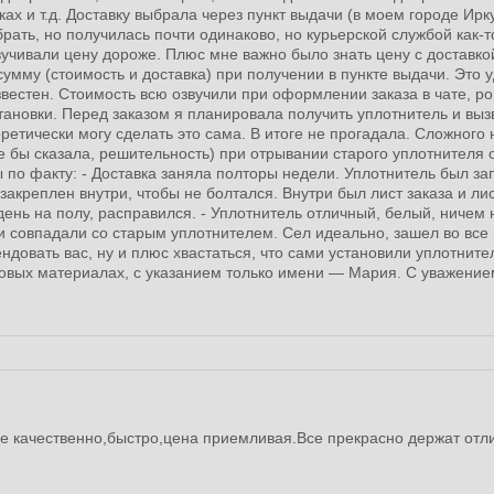
ах и т.д. Доставку выбрала через пункт выдачи (в моем городе Ирк
рать, но получилась почти одинаково, но курьерской службой как-т
звучивали цену дороже. Плюс мне важно было знать цену с доставк
умму (стоимость и доставка) при получении в пункте выдачи. Это у
звестен. Стоимость всю озвучили при оформлении заказа в чате, ро
ановки. Перед заказом я планировала получить уплотнитель и вызв
оретически могу сделать это сама. В итоге не прогадала. Сложного 
 бы сказала, решительность) при отрывании старого уплотнителя от
по факту: - Доставка заняла полторы недели. Уплотнитель был за
и закреплен внутри, чтобы не болтался. Внутри был лист заказа и ли
ень на полу, расправился. - Уплотнитель отличный, белый, ничем н
 совпадали со старым уплотнителем. Сел идеально, зашел во все п
ндовать вас, ну и плюс хвастаться, что сами установили уплотните
овых материалах, с указанием только имени — Мария. С уважение
се качественно,быстро,цена приемливая.Все прекрасно держат отл