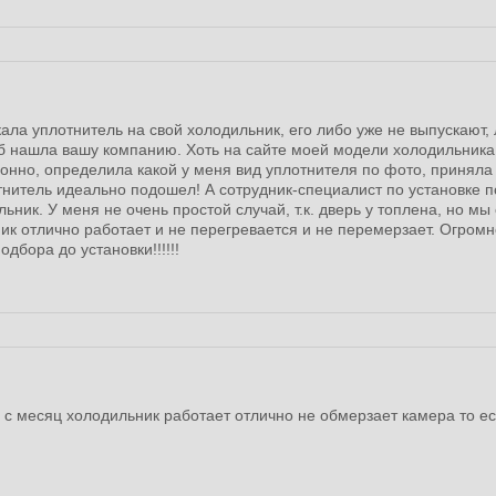
ала уплотнитель на свой холодильник, его либо уже не выпускают,
б нашла вашу компанию. Хоть на сайте моей модели холодильника
нно, определила какой у меня вид уплотнителя по фото, приняла з
нитель идеально подошел! А сотрудник-специалист по установке п
ьник. У меня не очень простой случай, т.к. дверь у топлена, но мы
ник отлично работает и не перегревается и не перемерзает. Огро
дбора до установки!!!!!!
 с месяц холодильник работает отлично не обмерзает камера то ес