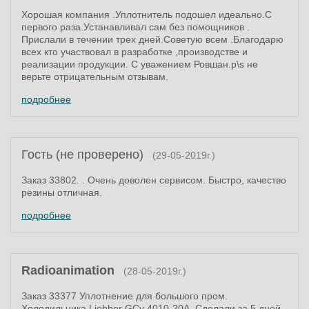
Хорошая компания .Уплотнитель подошел идеально.С
первого раза.Устанавливал сам без помощников .
Прислали в течении трех дней.Советую всем .Благодарю
всех кто участвовал в разработке ,производстве и
реализации продукции. С уважением Ровшан.p\s не
верьте отрицательным отзывам.
подробнее
Гость (не проверено)
(29-05-2019г.)
Заказ 33802. . Очень доволен сервисом. Быстро, качество
резины отличная.
подробнее
Radioanimation
(28-05-2019г.)
Заказ 33377 Уплотнение для большого пром.
Холодильника Liebher GCv 4010-20A. Сделали за 5 дней.