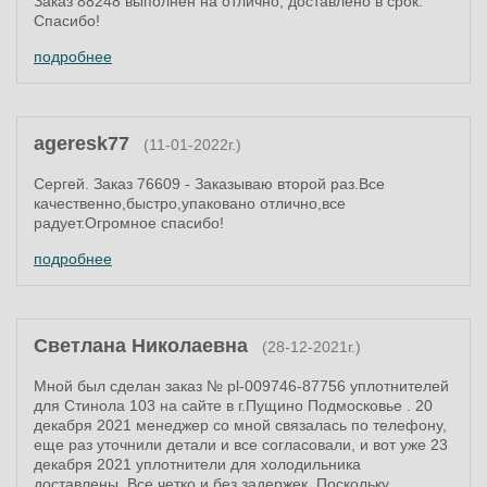
Заказ 88248 выполнен на отлично, доставлено в срок.
Спасибо!
подробнее
ageresk77
(11-01-2022г.)
Сергей. Заказ 76609 - Заказываю второй раз.Все
качественно,быстро,упаковано отлично,все
радует.Огромное спасибо!
подробнее
Светлана Николаевна
(28-12-2021г.)
Мной был сделан заказ № pl-009746-87756 уплотнителей
для Стинола 103 на сайте в г.Пущино Подмосковье . 20
декабря 2021 менеджер со мной связалась по телефону,
еще раз уточнили детали и все согласовали, и вот уже 23
декабря 2021 уплотнители для холодильника
доставлены. Все четко и без задержек. Поскольку