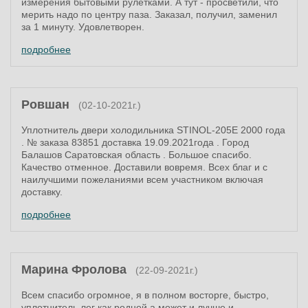
измерения бытовыми рулетками. А тут - просветили, что
мерить надо по центру паза. Заказал, получил, заменил
за 1 минуту. Удовлетворен.
подробнее
Ровшан
(02-10-2021г.)
Уплотнитель двери холодильника STINOL-205E 2000 года
. № заказа 83851 доставка 19.09.2021года . Город
Балашов Саратовская область . Большое спасибо.
Качество отменное. Доставили вовремя. Всех благ и с
наилучшими пожеланиями всем участником включая
доставку.
подробнее
Марина Фролова
(22-09-2021г.)
Всем спасибо огромное, я в полном восторге, быстро,
уплотнитель лег как родной а может и лучше и