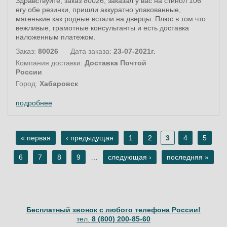
Здравствуйте, заказ 80026, заказал у вас на стинол 106
ery обе резинки, пришли аккуратно упакованные,
мягенькие как родные встали на дверцы. Плюс в том что
вежливые, грамотные консультанты и есть доставка
наложенным платежом.
Заказ:
80026
Дата заказа:
23-07-2021г.
Компания доставки:
Доставка Почтой
России
Город:
Хабаровск
подробнее
« первая
‹ предыдущая
1
2
3
4
5
Страницы
6
7
8
9
…
следующая ›
последняя »
Бесплатный звонок с любого телефона России!
тел.
8 (800) 200-85-60