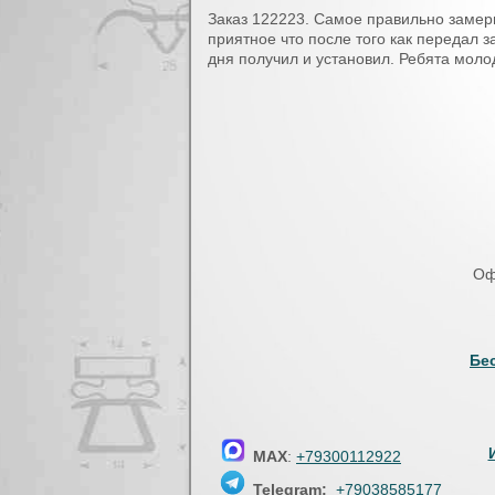
Вы здесь
Заказ 122223. Самое правильно замер
приятное что после того как передал 
дня получил и установил. Ребята мол
Оф
Бе
MAX
:
+79300112922
Telegram:
+79038585177