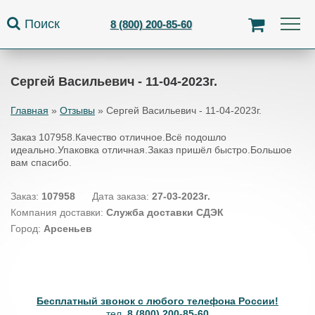
Jump to navigation
Поиск
8 (800) 200-85-60
Сергей Васильевич - 11-04-2023г.
Главная
»
Отзывы
»
Сергей Васильевич - 11-04-2023г.
Вы здесь
Заказ 107958.Качество отличное.Всё подошло
идеально.Упаковка отличная.Заказ пришёл быстро.Большое
вам спасибо.
Заказ:
107958
Дата заказа:
27-03-2023г.
Компания доставки:
Служба доставки СДЭК
Город:
Арсеньев
Бесплатный звонок с любого телефона России!
тел.
8 (800) 200-85-60